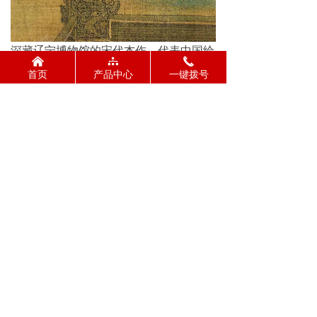
深藏辽宁博物馆的宋代杰作，代表中国绘
낀
뀒
끅
画技艺的最高境界；碧空之下，烟云之
首页
产品中心
一键拨号
中，宣德门威仪矗立，十八只白鹤盘桓飞
翔，留下曼妙的身影；大量石青铺满背
景，斗拱装饰璀璨的朱红，白鹤则施染明
亮的白粉，宛如飞雪，颜色冲撞间，画卷
焕发夺目光彩，瞬间击中观者的心灵，天
空及宫殿周围的祥云皆以平涂渲染，更烘
托出仙鹤动飞之势和曼妙体态，气氛祥和
吉庆。《瑞鹤图》群鹤生动曼妙的舞姿，
祥云之上，姿态百变，无一相同。更为精
彩的，便是天空用石青满染，薄晕霞光，
色泽鲜明，使整个画面生机盎然。