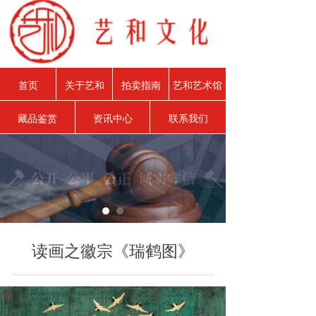
首页
关于艺和
拍卖指南
艺和艺术馆
藏品鉴赏
资讯中心
联系我们
读画之徽宗《瑞鹤图》