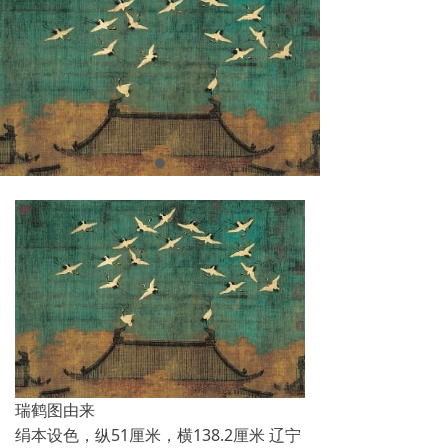
瑞鹤图由来
绢本设色，纵51厘米，横138.2厘米 辽宁